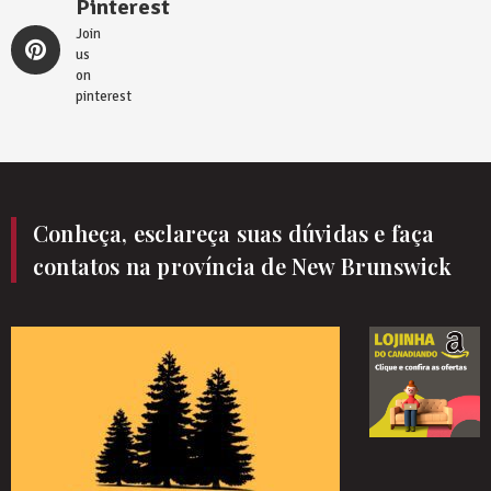
Pinterest
Join
us
on
pinterest
Conheça, esclareça suas dúvidas e faça
contatos na província de New Brunswick