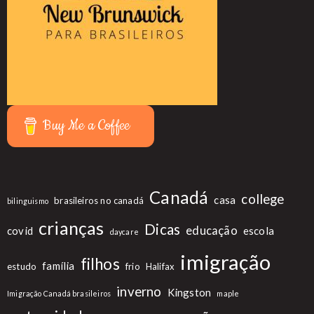
Buy Me a Coffee
Canadá
college
casa
brasileiros no canadá
bilinguismo
crianças
Dicas
educação
covid
escola
daycare
imigração
filhos
família
estudo
frio
Halifax
inverno
Kingston
Imigração Canadá brasileiros
maple