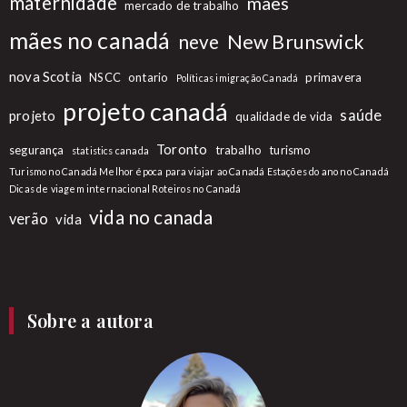
maternidade
mães
mercado de trabalho
mães no canadá
New Brunswick
neve
nova Scotia
NSCC
ontario
primavera
Políticas imigração Canadá
projeto canadá
saúde
projeto
qualidade de vida
Toronto
segurança
trabalho
turismo
statistics canada
Turismo no Canadá Melhor época para viajar ao Canadá Estações do ano no Canadá
Dicas de viagem internacional Roteiros no Canadá
vida no canada
verão
vida
Sobre a autora