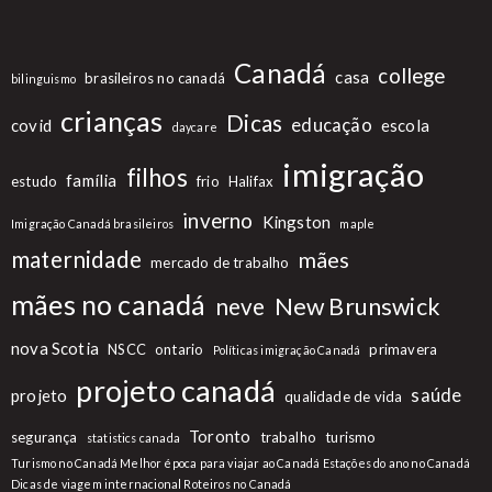
Canadá
college
casa
brasileiros no canadá
bilinguismo
crianças
Dicas
educação
covid
escola
daycare
imigração
filhos
família
estudo
frio
Halifax
inverno
Kingston
Imigração Canadá brasileiros
maple
maternidade
mães
mercado de trabalho
mães no canadá
New Brunswick
neve
nova Scotia
NSCC
ontario
primavera
Políticas imigração Canadá
projeto canadá
saúde
projeto
qualidade de vida
Toronto
segurança
trabalho
turismo
statistics canada
Turismo no Canadá Melhor época para viajar ao Canadá Estações do ano no Canadá
Dicas de viagem internacional Roteiros no Canadá