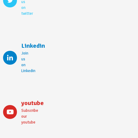
us
on
twitter
Linkedin
Join
us
on
Linkedin
youtube
Subscribe
our
youtube