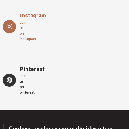
Instagram
Join
us
on
instagram
Pinterest
Join
us
on
pinterest
Conheça, esclareça suas dúvidas e faça