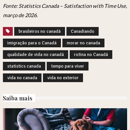
Fonte: Statistics Canada – Satisfaction with Time Use,
março de 2026.
brasileiros no canadá
Canadiando
imigração para o Canadá
morar no canada
qualidade de vida no canadá
rotina no Canadá
statistics canada
tempo para viver
vida no canada
vida no exterior
Saiba mais