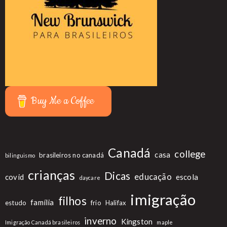
Buy Me a Coffee
Canadá
college
casa
brasileiros no canadá
bilinguismo
crianças
Dicas
educação
covid
escola
daycare
imigração
filhos
família
estudo
frio
Halifax
inverno
Kingston
Imigração Canadá brasileiros
maple