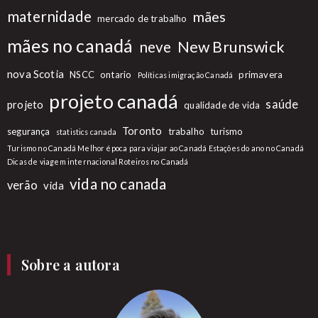
maternidade
mães
mercado de trabalho
mães no canadá
New Brunswick
neve
nova Scotia
NSCC
ontario
primavera
Políticas imigração Canadá
projeto canadá
saúde
projeto
qualidade de vida
Toronto
segurança
trabalho
turismo
statistics canada
Turismo no Canadá Melhor época para viajar ao Canadá Estações do ano no Canadá
Dicas de viagem internacional Roteiros no Canadá
vida no canada
verão
vida
Sobre a autora