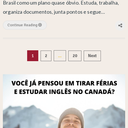
Brasil como um plano quase óbvio. Estuda, trabalha,
organiza documentos, junta pontos e segue…
Continue Reading
Paginação
1
…
2
20
Next
de
posts