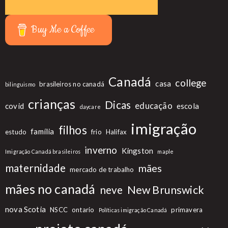
Buy Me a Coffee
Canadá
college
casa
brasileiros no canadá
bilinguismo
crianças
Dicas
educação
covid
escola
daycare
imigração
filhos
família
estudo
frio
Halifax
inverno
Kingston
Imigração Canadá brasileiros
maple
maternidade
mães
mercado de trabalho
mães no canadá
New Brunswick
neve
nova Scotia
NSCC
ontario
primavera
Políticas imigração Canadá