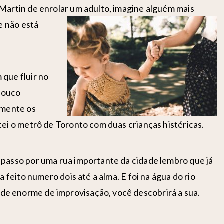
 Martin de enrolar um adulto, imagine alguém mais
ue não está
.
 que fluir no
pouco
lmente os
tei o metrô de Toronto com duas crianças histéricas.
 passo por uma rua importante da cidade lembro que já
a feito numero dois até a alma. E foi na água do rio
de enorme de improvisação, você descobrirá a sua.