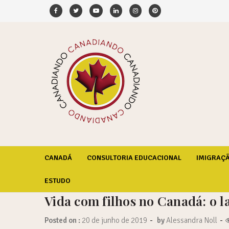
Skip
to
content
Canadiando – Tudo so
Descubra o Canadá de verdade
CANADÁ
CONSULTORIA EDUCACIONAL
IMIGRAÇ
ESTUDO
Vida com filhos no Canadá: o 
-
-
Posted on :
20 de junho de 2019
by
Alessandra Noll