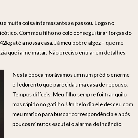
 que muita coisa interessante se passou. Logo no
cótico. Com meu filho no colo consegui tirar forças do
 42kg até a nossa casa. Já meu pobre algoz – que me
ia que ia me matar. Não preciso entrar em detalhes.
Nesta época morávamos um num prédio enorme
e fedorento que parecida uma casa de repouso.
Tempos difíceis. Meu filho sempre foi tranquilo
mas rápido no gatilho. Um belo dia ele desceu com
meu marido para buscar correspondência e após
poucos minutos escutei o alarme de incêndio.