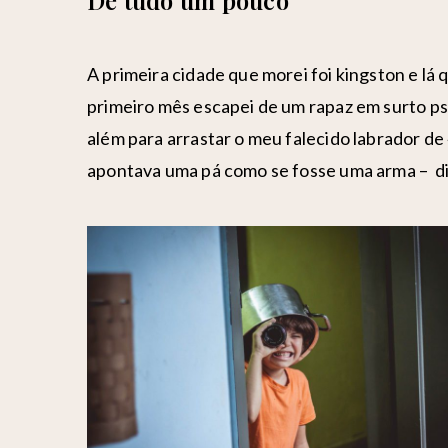
De tudo um pouco
A primeira cidade que morei foi kingston e lá
primeiro mês escapei de um rapaz em surto psi
além para arrastar o meu falecido labrador de
apontava uma pá como se fosse uma arma – diz