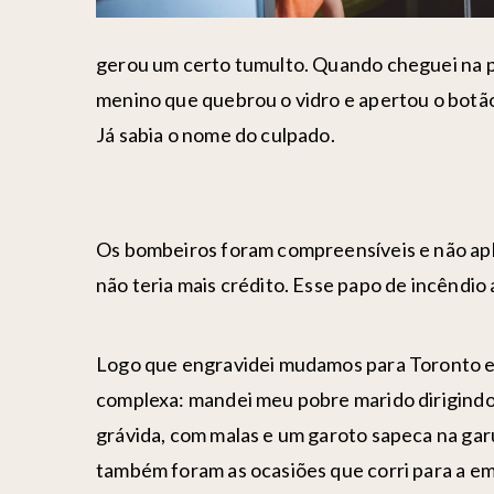
gerou um certo tumulto. Quando cheguei na po
menino que quebrou o vidro e apertou o botão
Já sabia o nome do culpado.
Os bombeiros foram compreensíveis e não apli
não teria mais crédito. Esse papo de incêndio 
Logo que engravidei mudamos para Toronto e o
complexa: mandei meu pobre marido dirigindo
grávida, com malas e um garoto sapeca na ga
também foram as ocasiões que corri para a em