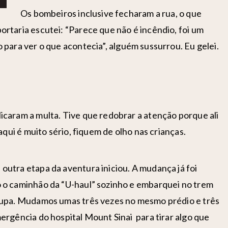
Os bombeiros inclusive fecharam a rua, o que
rtaria escutei: “Parece que não é incêndio, foi um
 para ver o que acontecia”
, alguém sussurrou. Eu gelei.
caram a multa. Tive que redobrar a atenção porque ali
aqui é muito sério, fiquem de olho nas crianças.
utra etapa da aventura iniciou. A mudança já foi
 o caminhão da “U-haul” sozinho e embarquei no trem
rupa. Mudamos umas três vezes no mesmo prédio e três
ergência do hospital Mount Sinai para tirar algo que