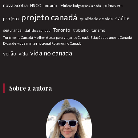
nova Scotia
NSCC
ontario
primavera
Políticas imigração Canadá
projeto canadá
saúde
projeto
qualidade de vida
Toronto
segurança
trabalho
turismo
statistics canada
Turismo no Canadá Melhor época para viajar ao Canadá Estações do ano no Canadá
Dicas de viagem internacional Roteiros no Canadá
vida no canada
verão
vida
Sobre a autora