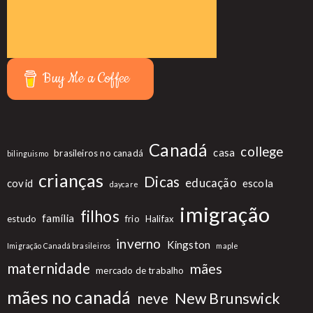
Buy Me a Coffee
Canadá
college
casa
brasileiros no canadá
bilinguismo
crianças
Dicas
educação
covid
escola
daycare
imigração
filhos
família
estudo
frio
Halifax
inverno
Kingston
Imigração Canadá brasileiros
maple
maternidade
mães
mercado de trabalho
mães no canadá
New Brunswick
neve